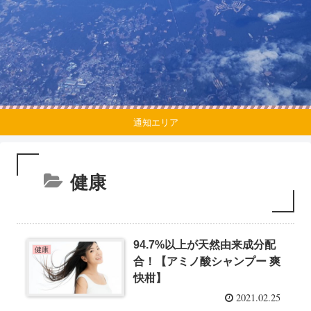
通知エリア
健康
94.7%以上が天然由来成分配
健康
合！【アミノ酸シャンプー 爽
快柑】
2021.02.25