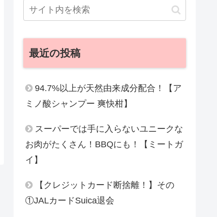
最近の投稿
94.7%以上が天然由来成分配合！【ア
ミノ酸シャンプー 爽快柑】
スーパーでは手に入らないユニークな
お肉がたくさん！BBQにも！【ミートガ
イ】
【クレジットカード断捨離！】その
①JALカードSuica退会