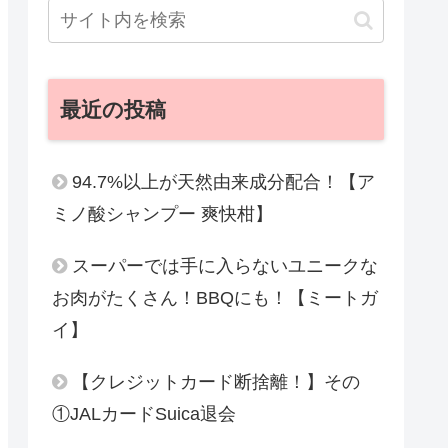
最近の投稿
94.7%以上が天然由来成分配合！【ア
ミノ酸シャンプー 爽快柑】
スーパーでは手に入らないユニークな
お肉がたくさん！BBQにも！【ミートガ
イ】
【クレジットカード断捨離！】その
①JALカードSuica退会