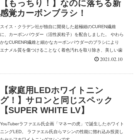
【もっちり！】なのに落ちる新
感覚カーボンブラシ！
スイス・クラデン社が独自に開発した超極細のCUREN繊維
に、カーボンパウダー（活性炭粒子）を配合しました。 やわら
かなCURENR繊維と細かなカーボンパウダーのブラシにより
エナメル質を傷つけることなく着色汚れを取り除き、美しい歯
へ仕上げます。
2021.02.10
【家庭用LEDホワイトニン
グ！】サロンと同じスペック
【SUPER WHITE LV】
YouTuberラファエル氏企画「マネーの虎」で誕生したホワイト
ニングLED。 ラファエル氏自らマシンの性能に惚れ込み投資し
たセルフホワイトニングマシンです。